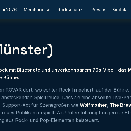
mm 2026
Merchandise
Rückschau
Presse
Kontakt
Münster)
Rock mit Bluesnote und unverkennbarem 70s-Vibe – das 
ie Bühne.
en ROVAR dort, wo echter Rock hingehört: auf der Bühne. 
ansteckenden Spielfreude. Dass sie eine absolute Live-Ban
s Support-Act für Szenegrößen wie
Wolfmother
,
The Bre
treues Publikum erspielt. Als Unterstützung bringen sie BI
g aus Rock- und Pop-Elementen beisteuert.