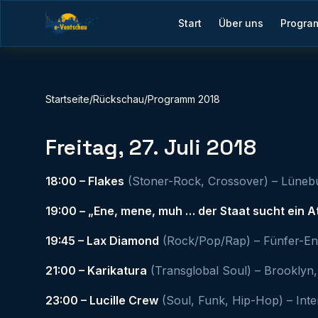
Start
Über uns
Progra
Startseite
/
Rückschau
/
Programm 2018
Freitag, 27. Juli 2018
18:00 – Flakes
(Stoner-Rock, Crossover) – Lünebur
19:00 – „Ene, mene, muh … der Staat sucht ein 
19:45 – Lax Diamond
(Rock/Pop/Rap) – Fünfer-Ens
21:00 – Karikatura
(Transglobal Soul) – Brooklyn
23:00 – Lucille Crew
(Soul, Funk, Hip-Hop) – Inter